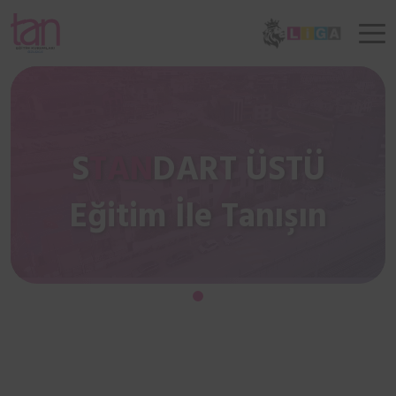
S
TAN
DART ÜSTÜ
Eğitim İle Tanışın